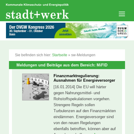
Zum
Inhalt
springen
Men
Sie befinden sich hier:
Startseite
»
sw-Meldungen
Meldungen und Beiträge aus dem Bereich: MiFID
Finanzmarktregulierung:
Ausnahmen für Energieversorger
[16.01.2014] Die EU will härter
gegen Nahrungsmittel- und
Rohstoffspekulationen vorgehen.
Strengere Regeln sollen
Turbulenzen auf den Finanzmärkten
eindämmen. Energieversorger sind
von den neuen Regelungen
ebenfalls betroffen, können aber auf