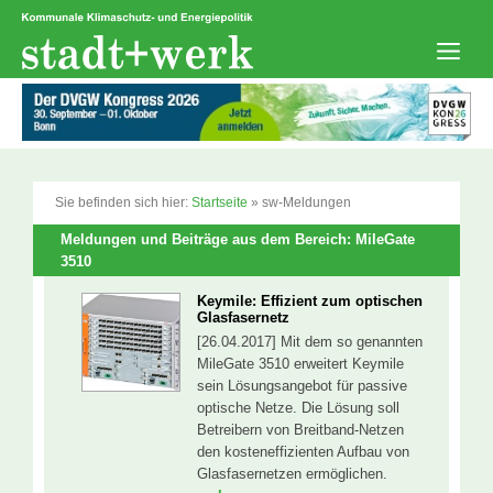
Zum
Inhalt
springen
Men
Sie befinden sich hier:
Startseite
»
sw-Meldungen
Meldungen und Beiträge aus dem Bereich: MileGate
3510
Keymile: Effizient zum optischen
Glasfasernetz
[26.04.2017] Mit dem so genannten
MileGate 3510 erweitert Keymile
sein Lösungsangebot für passive
optische Netze. Die Lösung soll
Betreibern von Breitband-Netzen
den kosteneffizienten Aufbau von
Glasfasernetzen ermöglichen.