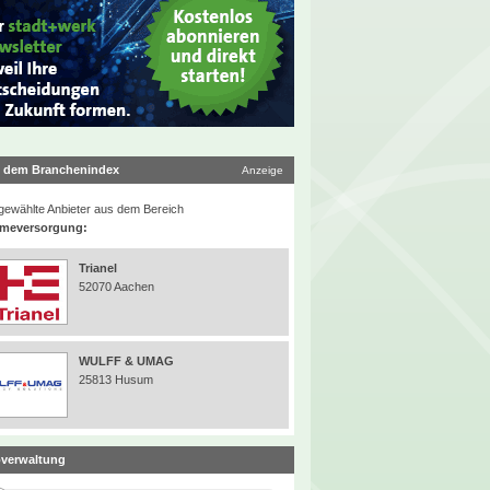
 dem Branchenindex
Anzeige
ewählte Anbieter aus dem Bereich
meversorgung:
Trianel
52070 Aachen
WULFF & UMAG
25813 Husum
verwaltung