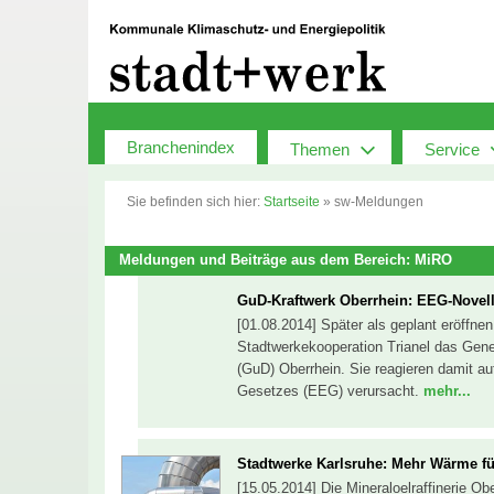
Zum
Inhalt
springen
Branchenindex
Themen
Service
Sie befinden sich hier:
Startseite
»
sw-Meldungen
Meldungen und Beiträge aus dem Bereich: MiRO
GuD-Kraftwerk Oberrhein: EEG-Novell
[01.08.2014] Später als geplant eröffnen
Stadtwerkekooperation Trianel das Gen
(GuD) Oberrhein. Sie reagieren damit au
Gesetzes (EEG) verursacht.
mehr...
Stadtwerke Karlsruhe: Mehr Wärme 
[15.05.2014] Die Mineraloelraffinerie O