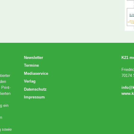
Newsletter
K21 m
Termine
Friedri
Mediaservice
ierter
70174 S
Verlag
 den
 Print-
info@
Datenschutz
lierten
www.k
Impressum
g ein
en
g sowie