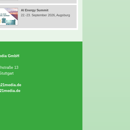
AI Energy Summit
22.-23. September 2026, Augsburg
edia GmbH
chstraße 13
tuttgart
k21media.de
21media.de