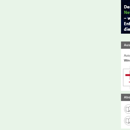
Aus
Ausg
Win
Abo