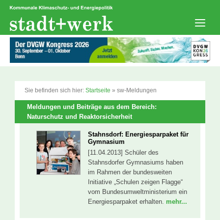
Zum
Inhalt
springen
Men
Sie befinden sich hier:
Startseite
»
sw-Meldungen
Meldungen und Beiträge aus dem Bereich:
Naturschutz und Reaktorsicherheit
Stahnsdorf: Energiesparpaket für
Gymnasium
[11.04.2013] Schüler des
Stahnsdorfer Gymnasiums haben
im Rahmen der bundesweiten
Initiative „Schulen zeigen Flagge“
vom Bundesumweltministerium ein
Energiesparpaket erhalten.
mehr...