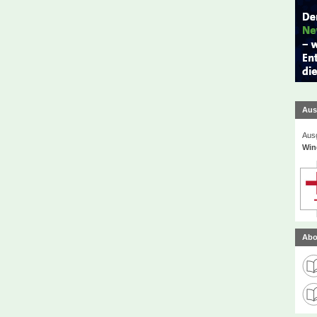
Aus
Ausg
Win
Abo