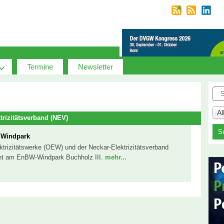
Termine
Newsletter
Suc
A
rizitätsverband (NEV)
 Windpark
trizitätswerke (OEW) und der Neckar-Elektrizitätsverband
ent am EnBW-Windpark Buchholz III.
mehr...