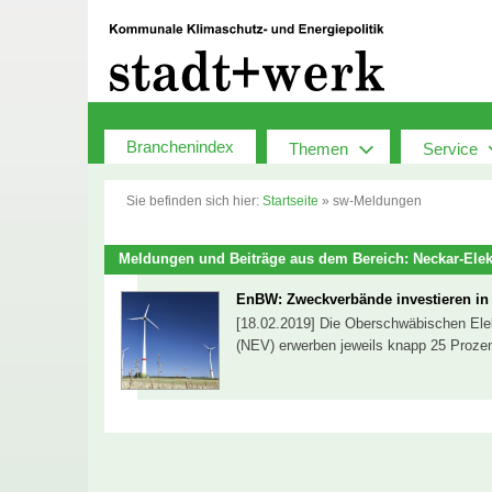
Zum
Inhalt
springen
Branchenindex
Themen
Service
Sie befinden sich hier:
Startseite
»
sw-Meldungen
Meldungen und Beiträge aus dem Bereich: Neckar-Elekt
EnBW: Zweckverbände investieren in
[18.02.2019] Die Oberschwäbischen Elek
(NEV) erwerben jeweils knapp 25 Proz