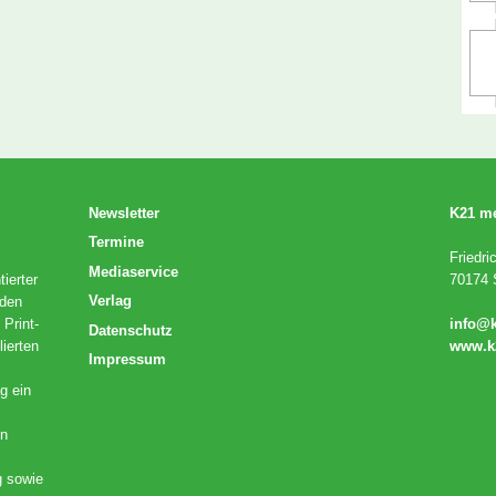
Newsletter
K21 m
Termine
Friedri
Mediaservice
ierter
70174 S
Verlag
 den
 Print-
info@
Datenschutz
lierten
www.k
Impressum
g ein
en
g sowie