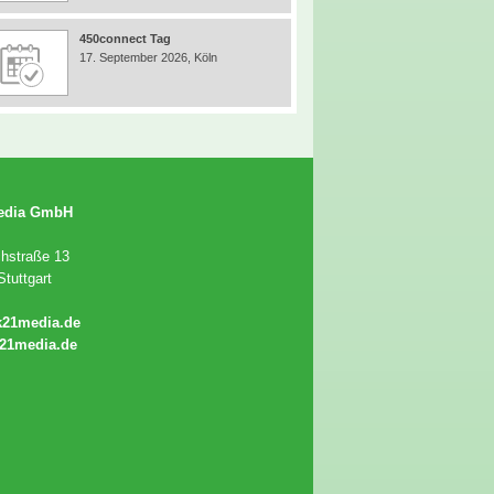
450connect Tag
17. September 2026, Köln
edia GmbH
chstraße 13
tuttgart
k21media.de
21media.de