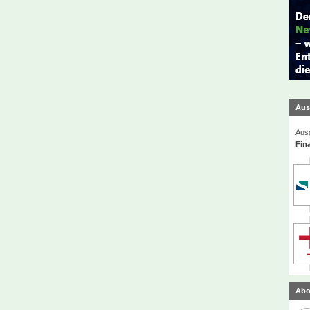
Aus
Ausg
Fin
Abo