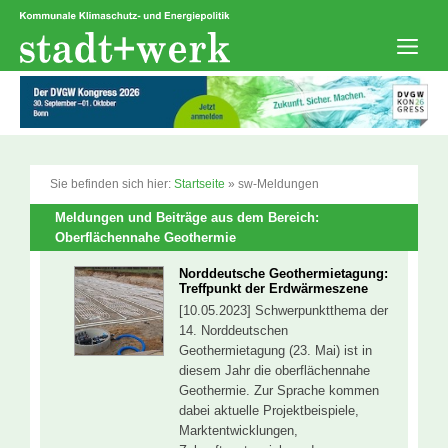
Zum
Inhalt
springen
Men
Sie befinden sich hier:
Startseite
»
sw-Meldungen
Meldungen und Beiträge aus dem Bereich:
Oberflächennahe Geothermie
Norddeutsche Geothermietagung:
Treffpunkt der Erdwärmeszene
[10.05.2023] Schwerpunktthema der
14. Norddeutschen
Geothermietagung (23. Mai) ist in
diesem Jahr die oberflächennahe
Geothermie. Zur Sprache kommen
dabei aktuelle Projektbeispiele,
Marktentwicklungen,