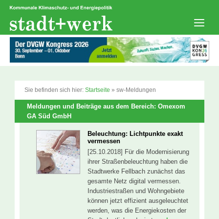
Zum
Inhalt
springen
Men
Sie befinden sich hier:
Startseite
»
sw-Meldungen
Meldungen und Beiträge aus dem Bereich: Omexom
GA Süd GmbH
Beleuchtung: Lichtpunkte exakt
vermessen
[25.10.2018] Für die Modernisierung
ihrer Straßenbeleuchtung haben die
Stadtwerke Fellbach zunächst das
gesamte Netz digital vermessen.
Industriestraßen und Wohngebiete
können jetzt effizient ausgeleuchtet
werden, was die Energiekosten der