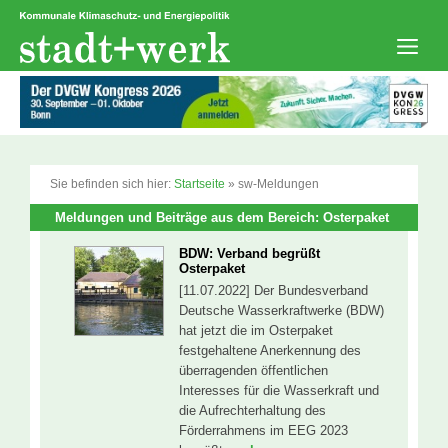
Zum
Inhalt
springen
Men
Sie befinden sich hier:
Startseite
»
sw-Meldungen
Meldungen und Beiträge aus dem Bereich: Osterpaket
BDW: Verband begrüßt
Osterpaket
[11.07.2022] Der Bundesverband
Deutsche Wasserkraftwerke (BDW)
hat jetzt die im Osterpaket
festgehaltene Anerkennung des
überragenden öffentlichen
Interesses für die Wasserkraft und
die Aufrechterhaltung des
Förderrahmens im EEG 2023