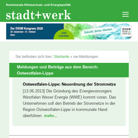
Zum
Inhalt
springen
Men
Sie befinden sich hier:
Startseite
»
sw-Meldungen
Meldungen und Beiträge aus dem Bereich:
Ostwestfalen-Lippe
Ostwestfalen-Lippe: Neuordnung der Stromnetze
[13.06.2013] Die Gründung des Energieversorgers
Westfalen Weser Energie (WWE) kommt voran. Das
Unternehmen soll den Betrieb der Stromnetze in der
Region Ostwestfalen-Lippe in kommunale Hand
überführen.
mehr...