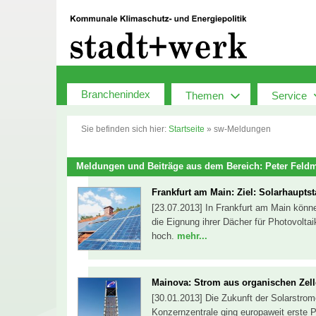
Zum
Inhalt
springen
Branchenindex
Themen
Service
Sie befinden sich hier:
Startseite
»
sw-Meldungen
Meldungen und Beiträge aus dem Bereich: Peter Feld
Frankfurt am Main: Ziel: Solarhauptst
[23.07.2013] In Frankfurt am Main könne
die Eignung ihrer Dächer für Photovoltai
hoch.
mehr...
Mainova: Strom aus organischen Zel
[30.01.2013] Die Zukunft der Solarstrom
Konzernzentrale ging europaweit erste P