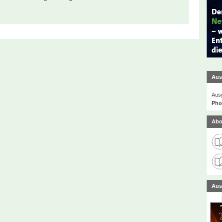
Aus
Ausg
Phot
Abo
Aus