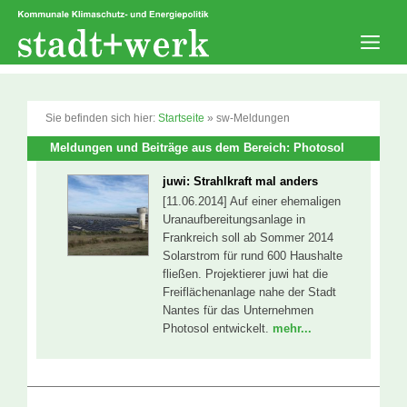
Zum
Inhalt
springen
Men
Sie befinden sich hier:
Startseite
»
sw-Meldungen
Meldungen und Beiträge aus dem Bereich: Photosol
juwi: Strahlkraft mal anders
[11.06.2014] Auf einer ehemaligen
Uranaufbereitungsanlage in
Frankreich soll ab Sommer 2014
Solarstrom für rund 600 Haushalte
fließen. Projektierer juwi hat die
Freiflächenanlage nahe der Stadt
Nantes für das Unternehmen
Photosol entwickelt.
mehr...