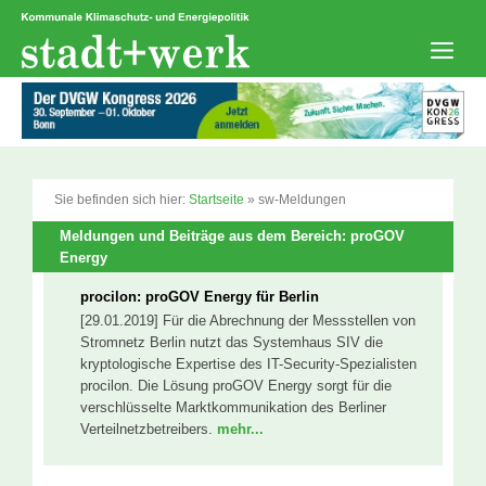
Zum
Inhalt
springen
Men
Sie befinden sich hier:
Startseite
»
sw-Meldungen
Meldungen und Beiträge aus dem Bereich: proGOV
Energy
procilon: proGOV Energy für Berlin
[29.01.2019] Für die Abrechnung der Messstellen von
Stromnetz Berlin nutzt das Systemhaus SIV die
kryptologische Expertise des IT-Security-Spezialisten
procilon. Die Lösung proGOV Energy sorgt für die
verschlüsselte Marktkommunikation des Berliner
Verteilnetzbetreibers.
mehr...