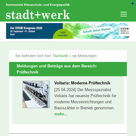
Zum
Inhalt
springen
Men
Sie befinden sich hier:
Startseite
»
sw-Meldungen
Meldungen und Beiträge aus dem Bereich:
Prüftechnik
Voltaris: Moderne Prüftechnik
[25.04.2024] Der Messspezialist
Voltaris hat neueste Prüftechnik für
moderne Messeinrichtungen und
Basiszähler in Betrieb genommen.
mehr...