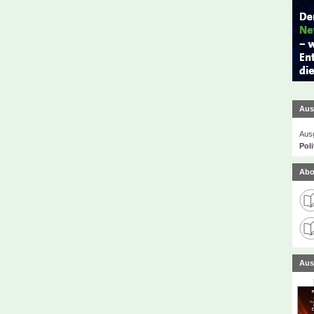
Aus
Ausg
Poli
Abo
Aus