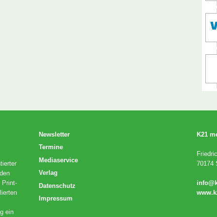
Newsletter
K21 m
Termine
Friedri
Mediaservice
ierter
70174 S
Verlag
 den
 Print-
info@
Datenschutz
lierten
www.k
Impressum
g ein