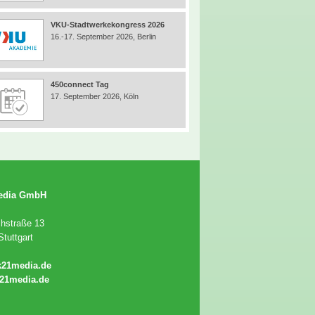
VKU-Stadtwerkekongress 2026
16.-17. September 2026, Berlin
450connect Tag
17. September 2026, Köln
edia GmbH
chstraße 13
tuttgart
k21media.de
21media.de