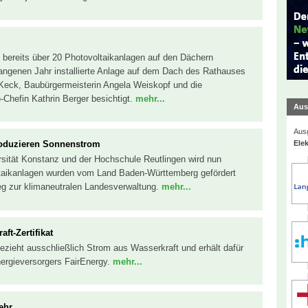
h bereits über 20 Photovoltaikanlagen auf den Dächern
gangenen Jahr installierte Anlage auf dem Dach des Rathauses
Keck, Baubürgermeisterin Angela Weiskopf und die
hefin Kathrin Berger besichtigt.
mehr...
Aus
Ausg
Elek
oduzieren Sonnenstrom
rsität Konstanz und der Hochschule Reutlingen wird nun
taikanlagen wurden vom Land Baden-Württemberg gefördert
Weg zur klimaneutralen Landesverwaltung.
mehr...
ft-Zertifikat
bezieht ausschließlich Strom aus Wasserkraft und erhält dafür
nergieversorgers FairEnergy.
mehr...
ehr