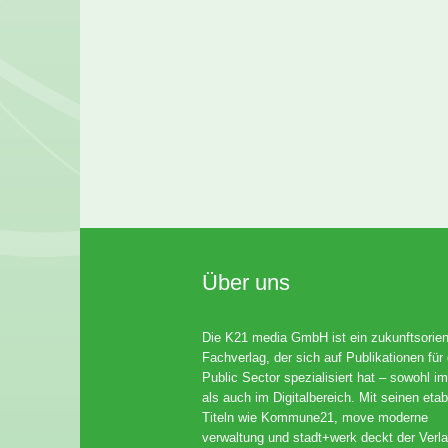
Über uns
Die K21 media GmbH ist ein zukunftsorient
Fachverlag, der sich auf Publikationen für
Public Sector spezialisiert hat – sowohl im
als auch im Digitalbereich. Mit seinen etab
Titeln wie Kommune21, move moderne
verwaltung und stadt+werk deckt der Verla