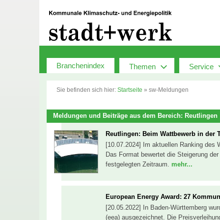
Zum
Inhalt
springen
Branchenindex
Themen
Service
Sie befinden sich hier:
Startseite
»
sw-Meldungen
Meldungen und Beiträge aus dem Bereich: Reutlingen
Reutlingen: Beim Wattbewerb in der 
[10.07.2024] Im aktuellen Ranking des W
Das Format bewertet die Steigerung der 
festgelegten Zeitraum.
mehr...
European Energy Award: 27 Kommun
[20.05.2022] In Baden-Württemberg wu
(eea) ausgezeichnet. Die Preisverleihung