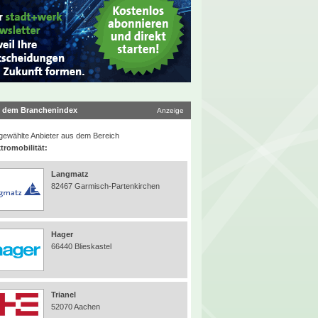
 dem Branchenindex
Anzeige
ewählte Anbieter aus dem Bereich
tromobilität:
Langmatz
82467 Garmisch-Partenkirchen
Hager
66440 Blieskastel
Trianel
52070 Aachen