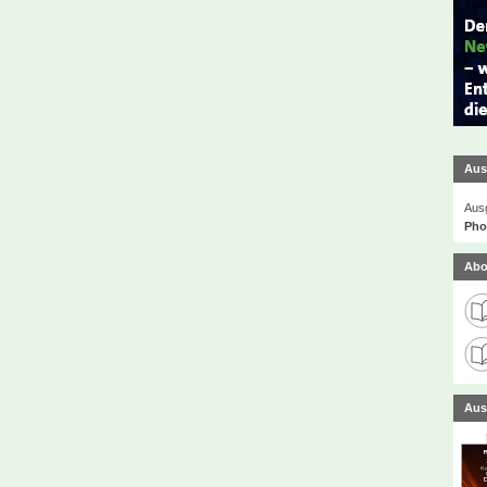
Aus
Ausg
Phot
Abo
Aus