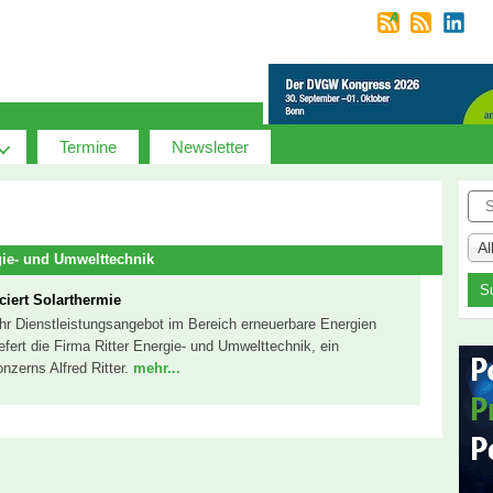
Termine
Newsletter
Suc
A
gie- und Umwelttechnik
ciert Solarthermie
ihr Dienstleistungsangebot im Bereich erneuerbare Energien
iefert die Firma Ritter Energie- und Umwelttechnik, ein
zerns Alfred Ritter.
mehr...