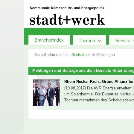
Zum
Inhalt
springen
Branchenindex
Themen
Service
Sie befinden sich hier:
Startseite
»
sw-Meldungen
Meldungen und Beiträge aus dem Bereich: Ritter Ener
Rhein-Neckar-Kreis: Grüne Allianz for
[10.08.2017] Die AVR Energie erweitert 
um Solarthermie. Die Expertise hierfür l
Tochterunternehmen des Schokoladenkon