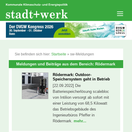
Zum
Inhalt
springen
Men
Sie befinden sich hier:
Startseite
»
sw-Meldungen
Meldungen und Beiträge aus dem Bereich: Rödermark
Rödermark: Outdoor-
Speichersystem geht in Betrieb
[22.09.2022] Die
Batteriespeicherlösung scalebloc
von Intilion versorgt ab sofort mit
einer Leistung von 68,5 Kilowatt
das Betriebsgebäude des
Ingenieurbüros Pfeffer in
Rödermark.
mehr...