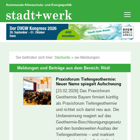
Zum
Inhalt
springen
Men
Sie befinden sich hier:
Startseite
»
sw-Meldungen
Meldungen und Beiträge aus dem Bereich: Rödl
Praxisforum Tiefengeothermie:
Neuer Name spiegelt Aufschwung
[23.02.2026] Das Praxisforum
Geothermie Bayern firmiert künftig
als Praxisforum Tiefengeothermie
und richtet sich damit neu aus. Die
Umbenennung reagiert auf das
Geothermie-Beschleunigungsgesetz
und den bundesweiten Ausbau der
Tiefengeothermie – und markiert