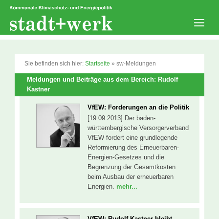
Zum
Inhalt
springen
Men
Sie befinden sich hier:
Startseite
»
sw-Meldungen
Meldungen und Beiträge aus dem Bereich: Rudolf
Kastner
VfEW: Forderungen an die Politik
[19.09.2013] Der baden-
württembergische Versorgerverband
VfEW fordert eine grundlegende
Reformierung des Erneuerbaren-
Energien-Gesetzes und die
Begrenzung der Gesamtkosten
beim Ausbau der erneuerbaren
Energien.
mehr...
VfEW: Rudolf Kastner bleibt