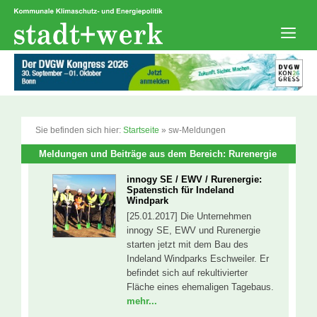
Zum
Inhalt
springen
Men
Sie befinden sich hier:
Startseite
»
sw-Meldungen
Meldungen und Beiträge aus dem Bereich: Rurenergie
innogy SE / EWV / Rurenergie:
Spatenstich für Indeland
Windpark
[25.01.2017] Die Unternehmen
innogy SE, EWV und Rurenergie
starten jetzt mit dem Bau des
Indeland Windparks Eschweiler. Er
befindet sich auf rekultivierter
Fläche eines ehemaligen Tagebaus.
mehr...