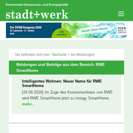
Zum
Inhalt
springen
Men
Sie befinden sich hier:
Startseite
»
sw-Meldungen
Meldungen und Beiträge aus dem Bereich: RWE
SmartHome
Intelligentes Wohnen: Neuer Name für RWE
SmartHome
[24.08.2016] Im Zuge des Konzernumbaus von RWE
wird RWE SmartHome jetzt zu innogy SmartHome.
mehr...