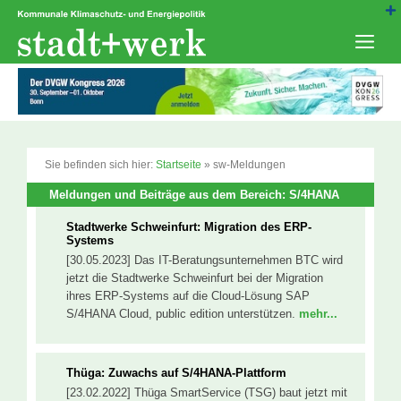
Zum
Inhalt
springen
Men
Sie befinden sich hier:
Startseite
»
sw-Meldungen
Meldungen und Beiträge aus dem Bereich: S/4HANA
Stadtwerke Schweinfurt: Migration des ERP-
Systems
[30.05.2023] Das IT-Beratungsunternehmen BTC wird
jetzt die Stadtwerke Schweinfurt bei der Migration
ihres ERP-Systems auf die Cloud-Lösung SAP
S/4HANA Cloud, public edition unterstützen.
mehr...
Thüga: Zuwachs auf S/4HANA-Plattform
[23.02.2022] Thüga SmartService (TSG) baut jetzt mit