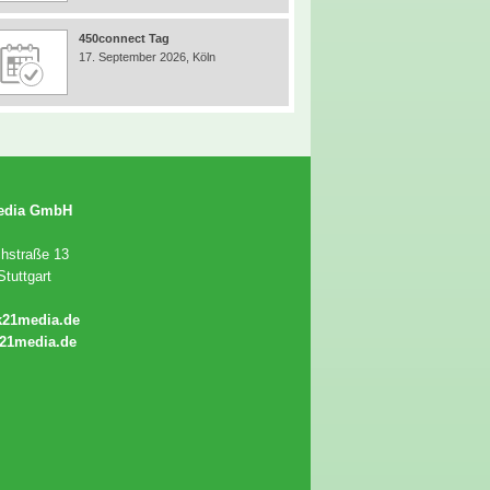
450connect Tag
17. September 2026, Köln
edia GmbH
chstraße 13
tuttgart
k21media.de
21media.de