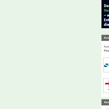
Aus
Ausg
Fin
Abo