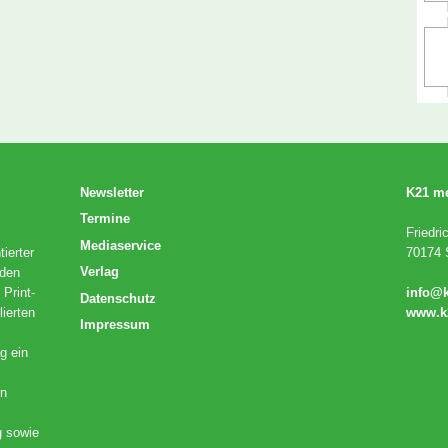
Newsletter
K21 m
Termine
Friedri
Mediaservice
ierter
70174 S
Verlag
 den
 Print-
info@
Datenschutz
lierten
www.k
Impressum
g ein
en
g sowie