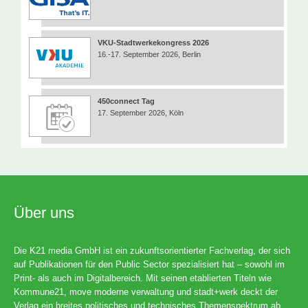
VKU-Stadtwerkekongress 2026
16.-17. September 2026, Berlin
450connect Tag
17. September 2026, Köln
Über uns
Die K21 media GmbH ist ein zukunftsorientierter Fachverlag, der sich
auf Publikationen für den Public Sector spezialisiert hat – sowohl im
Print- als auch im Digitalbereich. Mit seinen etablierten Titeln wie
Kommune21, move moderne verwaltung und stadt+werk deckt der
Verlag ein breites politisches und technisches Themenspektrum ab.