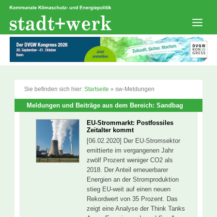
Zum
Inhalt
springen
Men
Sie befinden sich hier:
Startseite
»
sw-Meldungen
Meldungen und Beiträge aus dem Bereich: Sandbag
EU-Strommarkt: Postfossiles
Zeitalter kommt
[06.02.2020] Der EU-Stromsektor
emittierte im vergangenen Jahr
zwölf Prozent weniger CO2 als
2018. Der Anteil erneuerbarer
Energien an der Stromproduktion
stieg EU-weit auf einen neuen
Rekordwert von 35 Prozent. Das
zeigt eine Analyse der Think Tanks