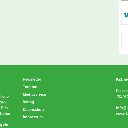
Newsletter
K21 m
Termine
Friedri
Mediaservice
ierter
70174 S
Verlag
 den
 Print-
info@
Datenschutz
lierten
www.k
Impressum
g ein