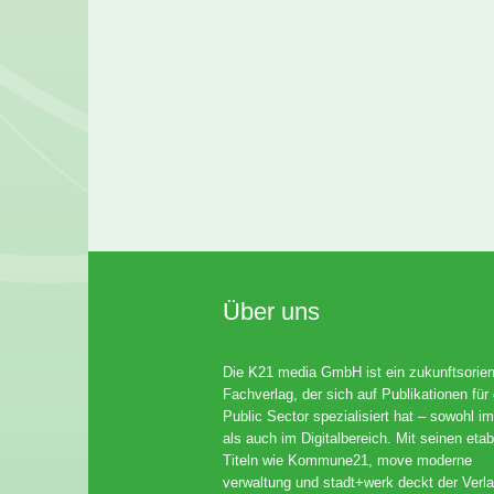
Über uns
Die K21 media GmbH ist ein zukunftsorient
Fachverlag, der sich auf Publikationen für
Public Sector spezialisiert hat – sowohl im
als auch im Digitalbereich. Mit seinen etab
Titeln wie Kommune21, move moderne
verwaltung und stadt+werk deckt der Verla