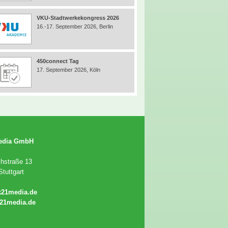
VKU-Stadtwerkekongress 2026
16.-17. September 2026, Berlin
450connect Tag
17. September 2026, Köln
edia GmbH
chstraße 13
tuttgart
k21media.de
21media.de