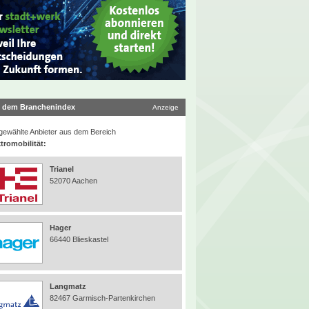
 dem Branchenindex
Anzeige
ewählte Anbieter aus dem Bereich
tromobilität:
Trianel
52070 Aachen
Hager
66440 Blieskastel
Langmatz
82467 Garmisch-Partenkirchen