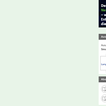
Aus
Ausg
Sma
Abo