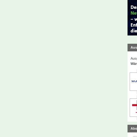
Aus
Ausg
Wär
Abo