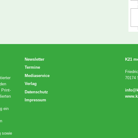
Newsletter
K21 m
Termine
Friedri
Mediaservice
ierter
70174 S
Verlag
 den
 Print-
info@
Datenschutz
lierten
www.k
Impressum
g ein
en
g sowie