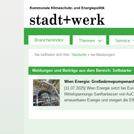
Zum
Inhalt
springen
Branchenindex
Themen
Service
Sie befinden sich hier:
Startseite
»
sw-Meldungen
Meldungen und Beiträge aus dem Bereich: Softstarter
Wien Energie: Großwärmepumpenanlag
[11.07.2025] Wien Energie setzt bei E
Mittelspannungs-Sanftanlasser von AuCo
erneuerbarer Energie und steigert die E