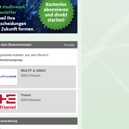
 dem Branchenindex
Anzeige
ewählte Anbieter aus dem Bereich
meversorgung:
WULFF & UMAG
25813 Husum
Trianel
52070 Aachen
verwaltung