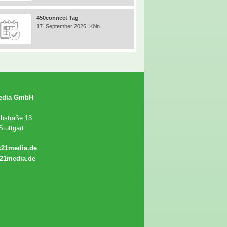
450connect Tag
17. September 2026, Köln
edia GmbH
chstraße 13
tuttgart
k21media.de
21media.de