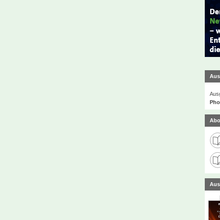
Aus
Ausg
Phot
Abo
Aus