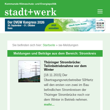
Zum
Inhalt
springen
Men
Sie befinden sich hier:
Startseite
»
sw-Meldungen
Meldungen und Beiträge aus dem Bereich: Stromkreis
Thüringer Strombrücke:
Teilinbetriebnahme vor dem
Winter
[18.11.2015] Der
Übertragungsnetzbetreiber 50Hertz
will den ersten von zwei im Bau
befindlichen Stromkreisen der
Thüringer Strombrücke noch vor
dem Winter in Betrieb nehmen.
mehr...