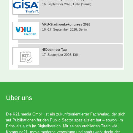
16. September 2026, Halle (Saale)
VKU-Stadtwerkekongress 2026
16.-17. September 2026, Berlin
450connect Tag
17. September 2026, Köln
Über uns
Die K21 media GmbH ist ein zukunftsorientierter Fachverlag, der sich
auf Publikationen für den Public Sector spezialisiert hat – sowohl im
Print- als auch im Digitalbereich. Mit seinen etablierten Titeln wie
Kommune21, move moderne verwaltung und stadt+werk deckt der