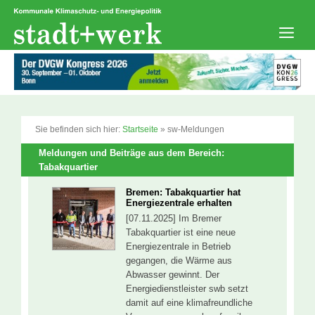
Zum
Inhalt
springen
Men
Sie befinden sich hier:
Startseite
»
sw-Meldungen
Meldungen und Beiträge aus dem Bereich:
Tabakquartier
Bremen: Tabakquartier hat
Energiezentrale erhalten
[07.11.2025] Im Bremer
Tabakquartier ist eine neue
Energiezentrale in Betrieb
gegangen, die Wärme aus
Abwasser gewinnt. Der
Energiedienstleister swb setzt
damit auf eine klimafreundliche