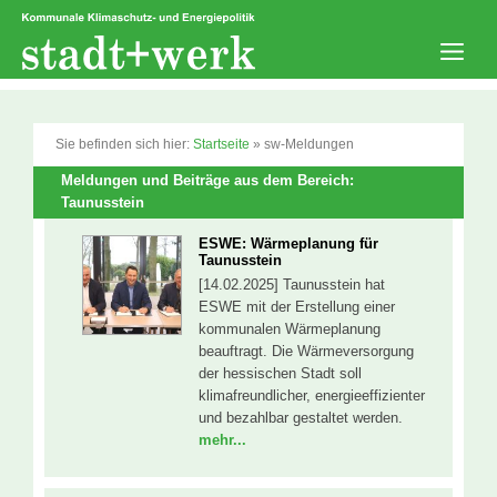
Zum
Inhalt
springen
Men
Sie befinden sich hier:
Startseite
»
sw-Meldungen
Meldungen und Beiträge aus dem Bereich:
Taunusstein
ESWE: Wärmeplanung für
Taunusstein
[14.02.2025] Taunusstein hat
ESWE mit der Erstellung einer
kommunalen Wärmeplanung
beauftragt. Die Wärmeversorgung
der hessischen Stadt soll
klimafreundlicher, energieeffizienter
und bezahlbar gestaltet werden.
mehr...