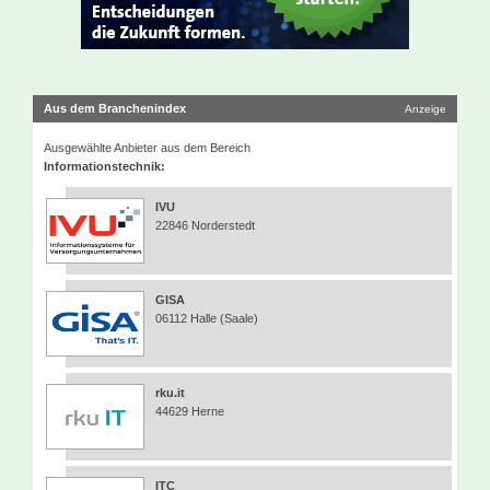
Aus dem Branchenindex
Anzeige
Ausgewählte Anbieter aus dem Bereich
Informationstechnik:
IVU
22846 Norderstedt
GISA
06112 Halle (Saale)
rku.it
44629 Herne
ITC