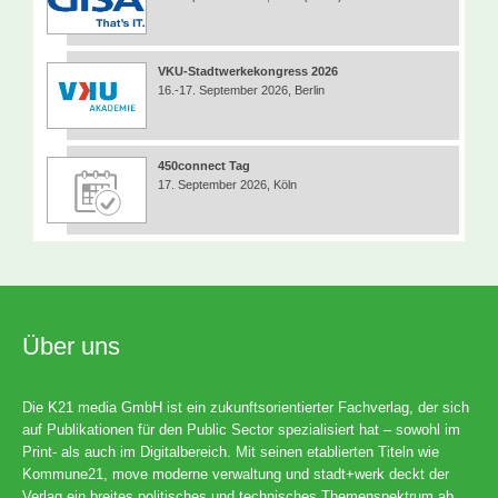
VKU-Stadtwerkekongress 2026
16.-17. September 2026, Berlin
450connect Tag
17. September 2026, Köln
Über uns
Die K21 media GmbH ist ein zukunftsorientierter Fachverlag, der sich
auf Publikationen für den Public Sector spezialisiert hat – sowohl im
Print- als auch im Digitalbereich. Mit seinen etablierten Titeln wie
Kommune21, move moderne verwaltung und stadt+werk deckt der
Verlag ein breites politisches und technisches Themenspektrum ab.