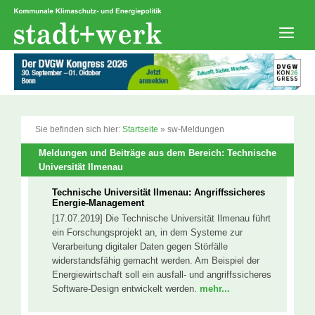
Zum
Inhalt
springen
Men
Sie befinden sich hier:
Startseite
»
sw-Meldungen
Meldungen und Beiträge aus dem Bereich: Technische
Universität Ilmenau
Technische Universität Ilmenau: Angriffssicheres
Energie-Management
[17.07.2019] Die Technische Universität Ilmenau führt
ein Forschungsprojekt an, in dem Systeme zur
Verarbeitung digitaler Daten gegen Störfälle
widerstandsfähig gemacht werden. Am Beispiel der
Energiewirtschaft soll ein ausfall- und angriffssicheres
Software-Design entwickelt werden.
mehr...