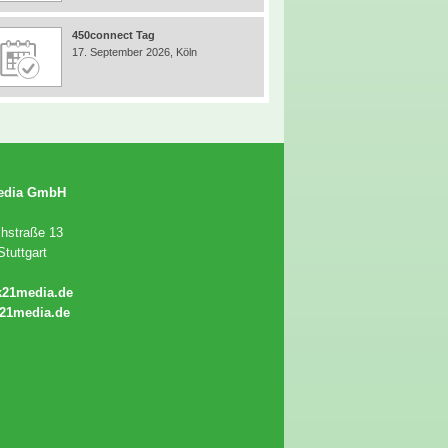
450connect Tag
17. September 2026, Köln
edia GmbH
chstraße 13
tuttgart
k21media.de
21media.de