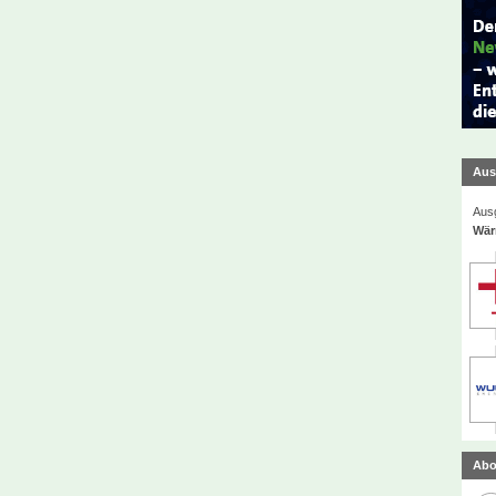
Aus
Ausg
Wär
Abo