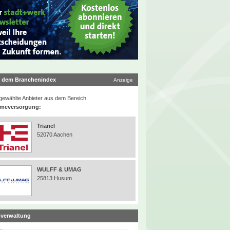
 dem Branchenindex
Anzeige
ewählte Anbieter aus dem Bereich
meversorgung:
Trianel
52070 Aachen
WULFF & UMAG
25813 Husum
verwaltung