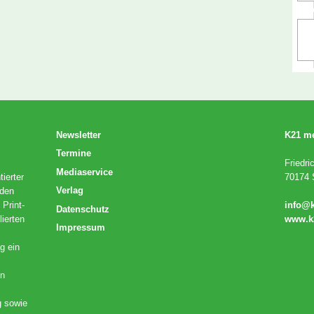
Newsletter
K21 m
Termine
Friedri
Mediaservice
ierter
70174 S
Verlag
 den
 Print-
info@
Datenschutz
lierten
www.k
Impressum
g ein
en
g sowie