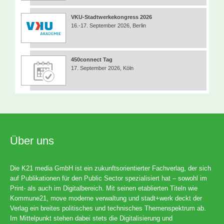
VKU-Stadtwerkekongress 2026
16.-17. September 2026, Berlin
450connect Tag
17. September 2026, Köln
Über uns
Die K21 media GmbH ist ein zukunftsorientierter Fachverlag, der sich
auf Publikationen für den Public Sector spezialisiert hat – sowohl im
Print- als auch im Digitalbereich. Mit seinen etablierten Titeln wie
Kommune21, move moderne verwaltung und stadt+werk deckt der
Verlag ein breites politisches und technisches Themenspektrum ab.
Im Mittelpunkt stehen dabei stets die Digitalisierung und