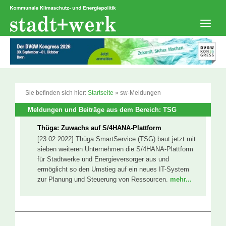
Zum
Inhalt
springen
Men
Sie befinden sich hier:
Startseite
»
sw-Meldungen
Meldungen und Beiträge aus dem Bereich: TSG
Thüga: Zuwachs auf S/4HANA-Plattform
[23.02.2022] Thüga SmartService (TSG) baut jetzt mit
sieben weiteren Unternehmen die S/4HANA-Plattform
für Stadtwerke und Energieversorger aus und
ermöglicht so den Umstieg auf ein neues IT-System
zur Planung und Steuerung von Ressourcen.
mehr...