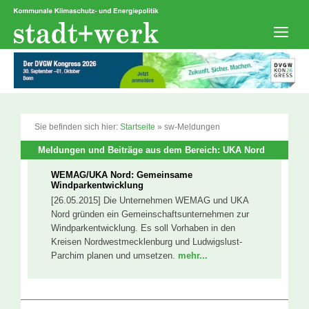
Zum
Inhalt
springen
Men
Sie befinden sich hier:
Startseite
»
sw-Meldungen
Meldungen und Beiträge aus dem Bereich: UKA Nord
WEMAG/UKA Nord: Gemeinsame
Windparkentwicklung
[26.05.2015] Die Unternehmen WEMAG und UKA
Nord gründen ein Gemeinschaftsunternehmen zur
Windparkentwicklung. Es soll Vorhaben in den
Kreisen Nordwestmecklenburg und Ludwigslust-
Parchim planen und umsetzen.
mehr...