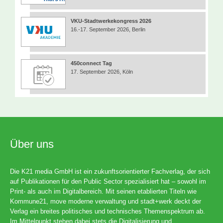
VKU-Stadtwerkekongress 2026
16.-17. September 2026, Berlin
450connect Tag
17. September 2026, Köln
Über uns
Die K21 media GmbH ist ein zukunftsorientierter Fachverlag, der sich
auf Publikationen für den Public Sector spezialisiert hat – sowohl im
Print- als auch im Digitalbereich. Mit seinen etablierten Titeln wie
Kommune21, move moderne verwaltung und stadt+werk deckt der
Verlag ein breites politisches und technisches Themenspektrum ab.
Im Mittelpunkt stehen dabei stets die Digitalisierung und