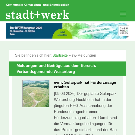
Zum
Inhalt
springen
Men
Sie befinden sich hier:
Startseite
»
sw-Meldungen
Meldungen und Beiträge aus dem Bereich:
Verbandsgemeinde Westerburg
evm: Solarpark hat Förderzusage
erhalten
[09.03.2026] Der geplante Solarpark
Weltersburg-Guckheim hat in der
jüngsten EEG-Ausschreibung der
Bundesnetzagentur einen
Förderzuschlag erhalten. Damit sind
die Vermarktungsbedingungen für
das Projekt gesichert – und der Bau