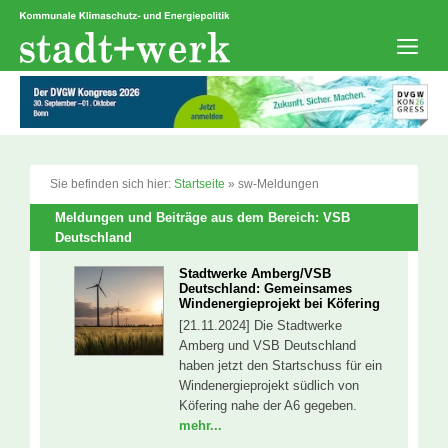
Zum
Inhalt
springen
Men
Sie befinden sich hier:
Startseite
»
sw-Meldungen
Meldungen und Beiträge aus dem Bereich: VSB
Deutschland
Stadtwerke Amberg/VSB
Deutschland: Gemeinsames
Windenergieprojekt bei Köfering
[21.11.2024] Die Stadtwerke
Amberg und VSB Deutschland
haben jetzt den Startschuss für ein
Windenergieprojekt südlich von
Köfering nahe der A6 gegeben.
mehr...