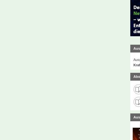
Aus
Ausg
Kra
Abo
Aus