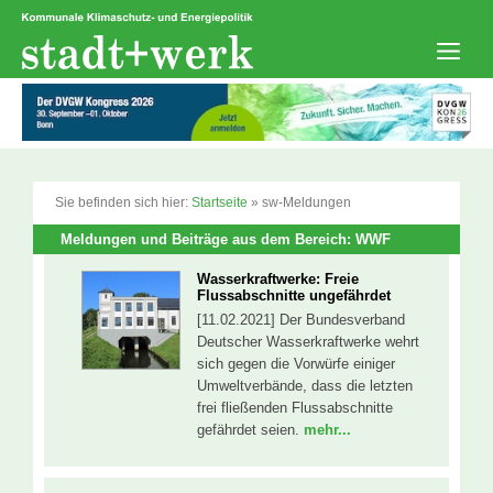
Zum
Inhalt
springen
Men
Sie befinden sich hier:
Startseite
»
sw-Meldungen
Meldungen und Beiträge aus dem Bereich: WWF
Wasserkraftwerke: Freie
Flussabschnitte ungefährdet
[11.02.2021] Der Bundesverband
Deutscher Wasserkraftwerke wehrt
sich gegen die Vorwürfe einiger
Umweltverbände, dass die letzten
frei fließenden Flussabschnitte
gefährdet seien.
mehr...