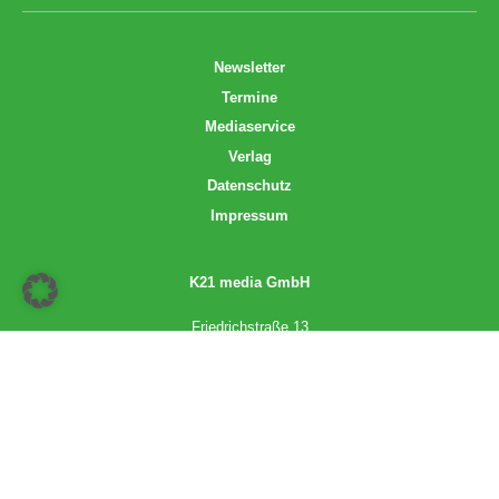
Newsletter
Termine
Mediaservice
Verlag
Datenschutz
Impressum
K21 media GmbH
Friedrichstraße 13
70174 Stuttgart
info@k21media.de
www.k21media.de