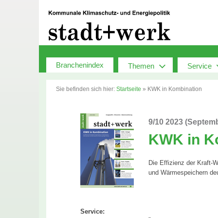
Zum
Inhalt
springen
Branchenindex
Themen
Service
Sie befinden sich hier:
Startseite
»
KWK in Kombination
9/10 2023 (Septem
KWK in K
Die Effizienz der Kraf
und Wärmespeichern deut
Service: