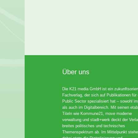
Über uns
Die K21 media GmbH ist ein zukunftsorient
Fachverlag, der sich auf Publikationen für
Public Sector spezialisiert hat – sowohl im
als auch im Digitalbereich. Mit seinen etab
Titeln wie Kommune21, move moderne
verwaltung und stadt+werk deckt der Verla
breites politisches und technisches
Themenspektrum ab. Im Mittelpunkt steh