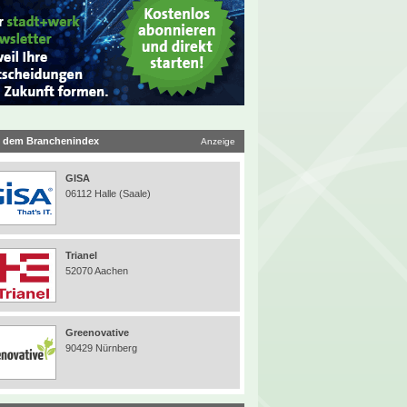
 dem Branchenindex
Anzeige
GISA
06112 Halle (Saale)
Trianel
52070 Aachen
Greenovative
90429 Nürnberg