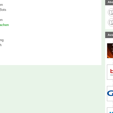
Abo
en
-Bots
en
wachen
Aus
ing
h