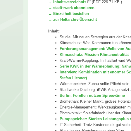
→ Inhaltsverzeichnis
(PDF 226.71 KB )
→ stadt+werk abonnieren
→ Einzelheft bestellen
→ zur Heftarchiv-Übersicht
Inhalt:
Studie: Mit neuen Strategien aus der Kris
Klimaschutz: Was Kommunen tun könne
Forderungsmanagement: Welle von Aus
Klimaschutz: Mission Klimaneutralität
Kraft-Wärme-Kopplung: In Haßfurt wird Was
Serie KWK in der Wärmeplanung: Na
Interview: Kombination mit enormer Sch
Stefan Liesner)
Wärmespeicher: Zubau sollte Pflicht sein
Stadtwerke Duisburg: iKWK-Anlage setzt
Berlin: Forellen nutzen Spreewärme
Biomethan: Kleiner Markt, großes Potenzi
Energie-Management: Werkzeugkasten m
Photovoltaik: Solarfaltdach über der Klära
Pumpspeicher: Starkes Leistungsplus 
IT-Sicherheit: Trotz Kostendruck gut vorbe
Abrechnung: Preisbremsen ohne Stau