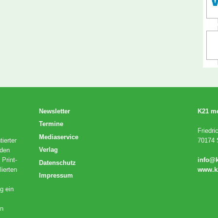
Newsletter
K21 m
Termine
Friedri
Mediaservice
ierter
70174 S
Verlag
 den
 Print-
info@
Datenschutz
lierten
www.k
Impressum
g ein
en