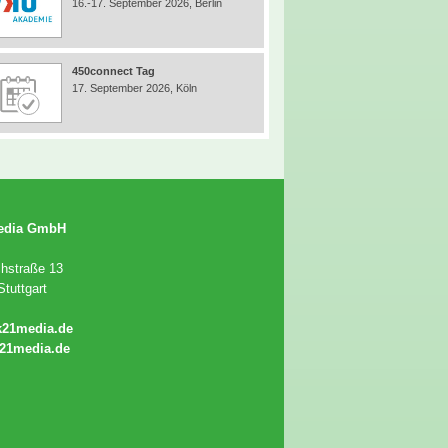
16.-17. September 2026, Berlin
450connect Tag
17. September 2026, Köln
edia GmbH
chstraße 13
tuttgart
k21media.de
21media.de