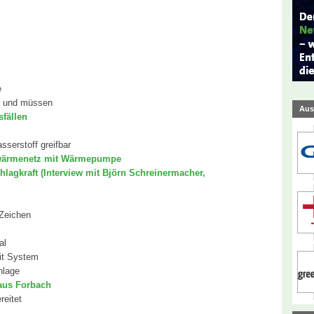
e
n und müssen
Aus
fällen
serstoff greifbar
hwärmenetz mit Wärmepumpe
lagkraft (Interview mit Björn Schreinermacher,
 Zeichen
al
it System
nlage
aus Forbach
reitet