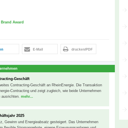
 Brand Award
len
E-Mail
drucken/PDF
ternehmen
racting-Geschäft
eites Contracting-Geschäft an RheinEnergie. Die Transaktion
Energie-Contracting und zeigt zugleich, wie beide Unternehmen
u ausrichten.
mehr...
häftsjahr 2025
tz, Gewinn und Energieabsatz gesteigert. Das Unternehmen
, um flexible Stromangebote, eigene Erzeugungsanlagen und