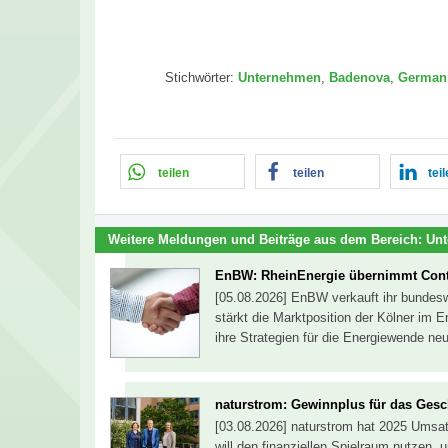
Stichwörter:
Unternehmen
,
Badenova
,
German
teilen
teilen
tei
Weitere Meldungen und Beiträge aus dem Bereich:
Un
EnBW: RheinEnergie übernimmt Cont
[05.08.2026] EnBW verkauft ihr bundesw
stärkt die Marktposition der Kölner im 
ihre Strategien für die Energiewende ne
naturstrom: Gewinnplus für das Gesc
[03.08.2026] naturstrom hat 2025 Umsa
will den finanziellen Spielraum nutzen