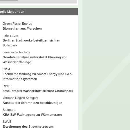
uelle Meldungen
Green Planet Energy
Biomethan aus Morschen
naturstrom
Berliner Stadtwerke beteiligen sich an
Solarpark
deeeper.technology
Geodatenanalyse unterstützt Planung von
Wasserstoffanlage
GISA
Fachveranstaltung zu Smart Energy und Geo-
Informationssystemen
RWE
Erneuerbarer Wasserstoff erreicht Chemiepark
Verband Region Stuttgart
Ausbau der Stromnetze beschleunigen
Stuttgart
KEA-BW-Fachtagung zu Wärmenetzen
SWLB
Erweiterung des Stromnetzes um