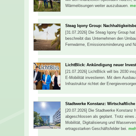
Wärmelösungen weiter auszubauen.
meh
Steag Iqony Group: Nachhaltigkeitsber
[31.07.2026] Die Steag Iqony Group hat i
beschreibt das Unternehmen den Umbau s
Fernwärme, Emissionsminderung und Nac
LichtBlick: Ankündigung neuer Invest
[21.07.2026] LichtBlick will bis 2030 in
E-Mobilität investieren. Mit dem Ausba
Infrastruktur richtet der Energieversorg
Stadtwerke Konstanz: Wirtschaftliche 
[20.07.2026] Die Stadtwerke Konstanz 
abgeschlossen als geplant. Trotz eines 
Mobilität, Digitalisierung und Wasserve
ertragsstarken Geschäftsfelder bei.
mehr