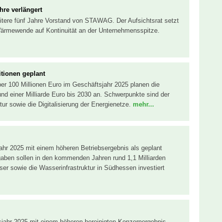
hre verlängert
 weitere fünf Jahre Vorstand von STAWAG. Der Aufsichtsrat setzt
Wärmewende auf Kontinuität an der Unternehmensspitze.
itionen geplant
r 100 Millionen Euro im Geschäftsjahr 2025 planen die
nd einer Milliarde Euro bis 2030 an. Schwerpunkte sind der
r sowie die Digitalisierung der Energienetze.
mehr...
ahr 2025 mit einem höheren Betriebsergebnis als geplant
ben sollen in den kommenden Jahren rund 1,1 Milliarden
er sowie die Wasserinfrastruktur in Südhessen investiert
jahr 2025 mit einem höheren bereinigten Konzernergebnis