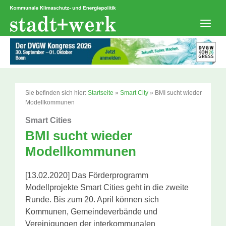
Zum
Inhalt
springen
Men
Sie befinden sich hier:
Startseite
»
Smart City
»
BMI sucht wieder
Modellkommunen
Smart Cities
BMI sucht wieder
Modellkommunen
[13.02.2020] Das Förderprogramm
Modellprojekte Smart Cities geht in die zweite
Runde. Bis zum 20. April können sich
Kommunen, Gemeindeverbände und
Vereinigungen der interkommunalen