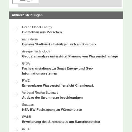
Aktuelle Meldungen
Green Planet Energy
Biomethan aus Morschen
naturstrom
Berliner Stadtwerke beteiligen sich an Solarpark
deeeper.technology
Geodatenanalyse unterstützt Planung von Wasserstoffanlage
GISA
Fachveranstaltung zu Smart Energy und Geo-
Informationssystemen
RWE
Erneuerbarer Wasserstoff erreicht Chemiepark
Verband Region Stuttgart
Ausbau der Stromnetze beschleunigen
Stuttgart
KEA-BW-Fachtagung zu Wärmenetzen
SWLB
Erweiterung des Stromnetzes um Batteriespeicher
evu+