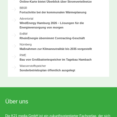
Online-Karte bietet Überblick über Stromverteilnetze
BBSR
Fortschritte bei der kommunalen Wärmeplanung
Advertorial
WindEnergy Hamburg 2026 – Lösungen für die
Energieversorgung von morgen
EnBW
RheinEnergie übernimmt Contracting-Geschäft
Nürnberg
Maßnahmen zur Klimaneutralität bis 2035 vorgestellt
RWE
Bau von Großbatteriespeicher im Tagebau Hambach
Wasserstoffspeicher
Sonderbetriebsplan öffentlich ausgelegt
Über uns
Die K21 media GmbH ist ein zukunftsorientierter Fachverlag, der sich