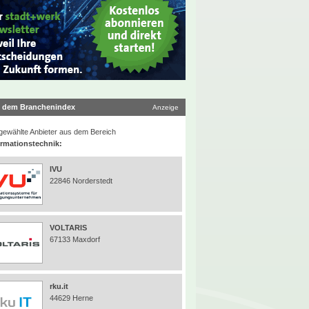
 dem Branchenindex
Anzeige
ewählte Anbieter aus dem Bereich
ormationstechnik:
IVU
22846 Norderstedt
VOLTARIS
67133 Maxdorf
rku.it
44629 Herne