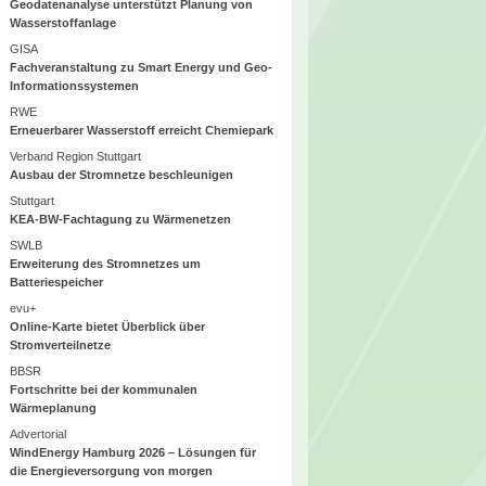
Geodatenanalyse unterstützt Planung von
Wasserstoffanlage
GISA
Fachveranstaltung zu Smart Energy und Geo-
Informationssystemen
RWE
Erneuerbarer Wasserstoff erreicht Chemiepark
Verband Region Stuttgart
Ausbau der Stromnetze beschleunigen
Stuttgart
KEA-BW-Fachtagung zu Wärmenetzen
SWLB
Erweiterung des Stromnetzes um
Batteriespeicher
evu+
Online-Karte bietet Überblick über
Stromverteilnetze
BBSR
Fortschritte bei der kommunalen
Wärmeplanung
Advertorial
WindEnergy Hamburg 2026 – Lösungen für
die Energieversorgung von morgen