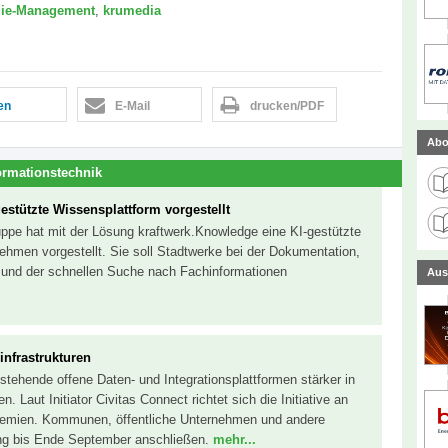
gie-Management
,
krumedia
len
E-Mail
drucken/PDF
Abo
ormationstechnik
estützte Wissensplattform vorgestellt
uppe hat mit der Lösung kraftwerk.Knowledge eine KI-gestützte
ehmen vorgestellt. Sie soll Stadtwerke bei der Dokumentation,
n und der schnellen Suche nach Fachinformationen
Aus
infrastrukturen
bestehende offene Daten- und Integrationsplattformen stärker in
n. Laut Initiator Civitas Connect richtet sich die Initiative an
remien. Kommunen, öffentliche Unternehmen und andere
ung bis Ende September anschließen.
mehr...