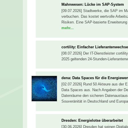
Mahnwesen: Lücke im SAP-System
[09.07.2026] Stadtwerke, die SAP im 
verbuchen. Das kostet wertvolle Arbeit
Risiken. Eine SAP-basierte Erweiterung 
mehr...
cortility: Einfacher Lieferantenwechse
[08.07.2026] Der IT-Dienstleister cortili
2025 geltenden 24-Stunden-Lieferantenw
dena: Data Spaces für die Energiewe
[02.07.2026] Rund 50 Akteure aus der En
Data Spaces aus. Nach Angaben der Deut
Datenräume den sicheren Datenaustausch
Souveränität in Deutschland und Europa
Dresden: Energielotse überarbeitet
[30.06.2026] Dresden hat seinen Digita