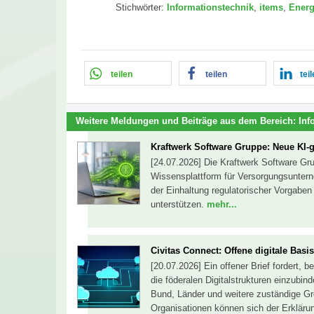
Stichwörter:
Informationstechnik
,
items
,
Ener
teilen
teilen
tei
Weitere Meldungen und Beiträge aus dem Bereich:
Inf
Kraftwerk Software Gruppe: Neue KI-g
[24.07.2026] Die Kraftwerk Software Gr
Wissensplattform für Versorgungsuntern
der Einhaltung regulatorischer Vorgabe
unterstützen.
mehr...
Civitas Connect: Offene digitale Basis
[20.07.2026] Ein offener Brief fordert, 
die föderalen Digitalstrukturen einzubinde
Bund, Länder und weitere zuständige G
Organisationen können sich der Erklär