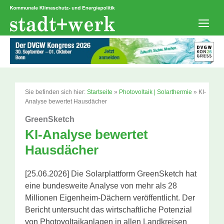
Zum
Inhalt
springen
Men
Sie befinden sich hier:
Startseite
»
Photovoltaik | Solarthermie
»
KI-
Analyse bewertet Hausdächer
GreenSketch
KI-Analyse bewertet
Hausdächer
[25.06.2026] Die Solarplattform GreenSketch hat
eine bundesweite Analyse von mehr als 28
Millionen Eigenheim-Dächern veröffentlicht. Der
Bericht untersucht das wirtschaftliche Potenzial
von Photovoltaikanlagen in allen Landkreisen