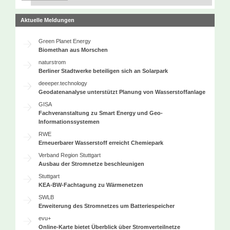
Aktuelle Meldungen
Green Planet Energy
Biomethan aus Morschen
naturstrom
Berliner Stadtwerke beteiligen sich an Solarpark
deeeper.technology
Geodatenanalyse unterstützt Planung von Wasserstoffanlage
GISA
Fachveranstaltung zu Smart Energy und Geo-
Informationssystemen
RWE
Erneuerbarer Wasserstoff erreicht Chemiepark
Verband Region Stuttgart
Ausbau der Stromnetze beschleunigen
Stuttgart
KEA-BW-Fachtagung zu Wärmenetzen
SWLB
Erweiterung des Stromnetzes um Batteriespeicher
evu+
Online-Karte bietet Überblick über Stromverteilnetze