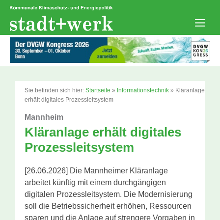
Zum
Inhalt
springen
Men
Sie befinden sich hier:
Startseite
»
Informationstechnik
»
Kläranlage
erhält digitales Prozessleitsystem
Mannheim
Kläranlage erhält digitales
Prozessleitsystem
[26.06.2026] Die Mannheimer Kläranlage
arbeitet künftig mit einem durchgängigen
digitalen Prozessleitsystem. Die Modernisierung
soll die Betriebssicherheit erhöhen, Ressourcen
sparen und die Anlage auf strengere Vorgaben in