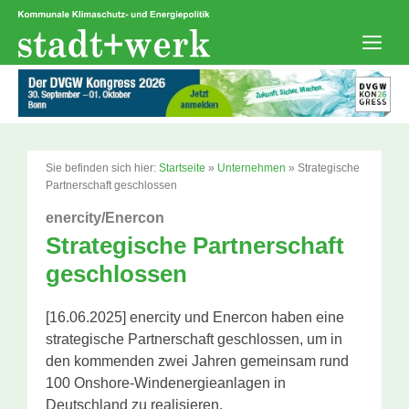
Zum
Inhalt
springen
Men
Sie befinden sich hier:
Startseite
»
Unternehmen
»
Strategische
Partnerschaft geschlossen
enercity/Enercon
Strategische Partnerschaft
geschlossen
[16.06.2025] enercity und Enercon haben eine
strategische Partnerschaft geschlossen, um in
den kommenden zwei Jahren gemeinsam rund
100 Onshore-Windenergieanlagen in
Deutschland zu realisieren.